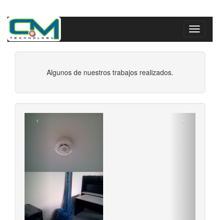
Saltar
al
Toggle
contenido
navigatio
Algunos de nuestros trabajos realizados.
‹
›