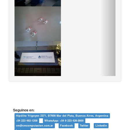
Seguinos en:
Hipólito Yrigoyen 2371, B7600 Mar del Plata, Buenos Aires, Argentina
+54 223 492-1208
WhatsApp: +54 9 223 426-5600
cm@cmcomputacion.com.ar
Facebook
Twitter
Linkedin